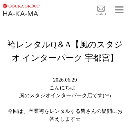
TOPICS
HA-KA-MA
袴BRAND
contact
袴COLLECTION
TOPICS
PLAN
袴レンタルQ＆A【風のスタジ
袴 BRAND
BLOG
袴 COLLECTION
オ インターパーク 宇都宮】
SHOPS
PLAN
CONTACT
BLOG
2026.06.29
こんにちは！
SHOPS
風のスタジオインターパーク店です(^^)
CONTACT
今回は、卒業袴をレンタルする皆さんの疑問にお
答えします☆