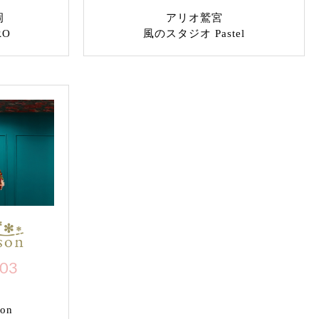
岡
アリオ鷲宮
RO
風のスタジオ Pastel
703
on