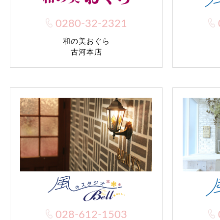
0280-32-2321
和の美おぐら
古河本店
028-612-1503