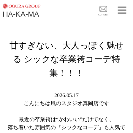
TOPICS
HA-KA-MA
袴BRAND
contact
袴COLLECTION
TOPICS
PLAN
甘すぎない、大人っぽく魅せ
袴 BRAND
BLOG
袴 COLLECTION
る シックな卒業袴コーデ特
SHOPS
PLAN
集！！！
CONTACT
BLOG
SHOPS
2026.05.17
こんにちは風のスタジオ真岡店です
CONTACT
最近の卒業袴は“かわいい”だけでなく、
落ち着いた雰囲気の『シックなコーデ』も人気で