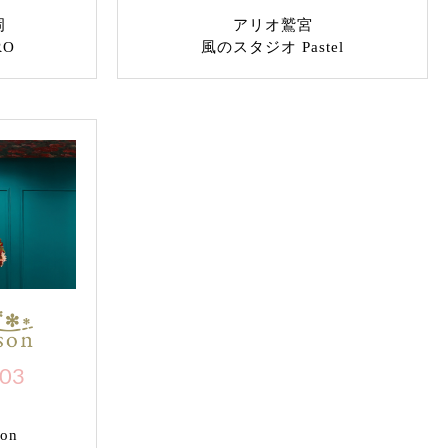
岡
アリオ鷲宮
RO
風のスタジオ Pastel
703
on