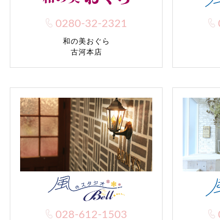
0280-32-2321
和の美おぐら
古河本店
028-612-1503