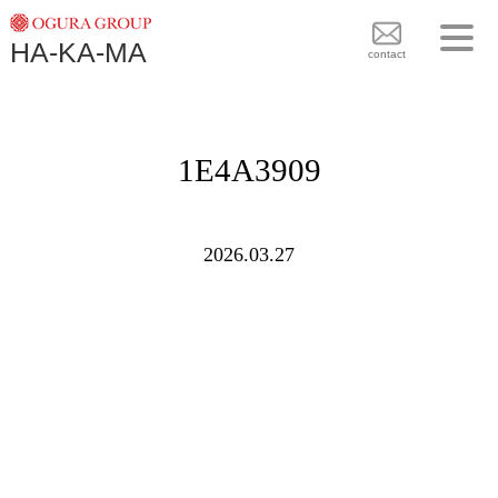
TOPICS
HA-KA-MA
袴BRAND
contact
袴COLLECTION
TOPICS
PLAN
1E4A3909
袴 BRAND
BLOG
袴 COLLECTION
SHOPS
2026.03.27
PLAN
CONTACT
BLOG
SHOPS
CONTACT