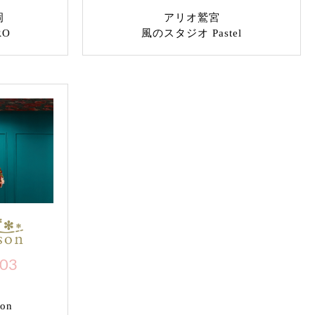
岡
アリオ鷲宮
RO
風のスタジオ Pastel
703
on