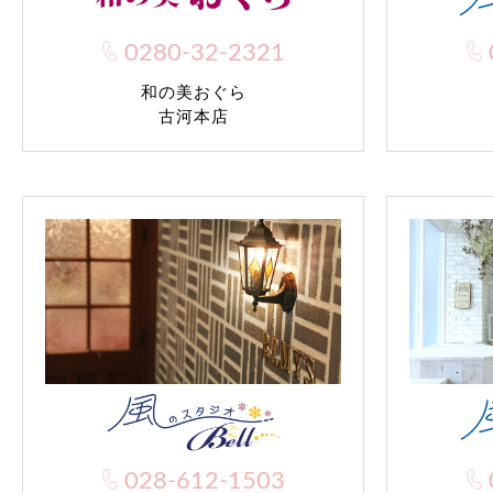
0280-32-2321
和の美おぐら
古河本店
028-612-1503