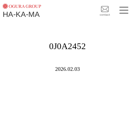
TOPICS
HA-KA-MA
袴BRAND
contact
袴COLLECTION
TOPICS
PLAN
0J0A2452
袴 BRAND
BLOG
袴 COLLECTION
SHOPS
2026.02.03
PLAN
CONTACT
BLOG
SHOPS
CONTACT