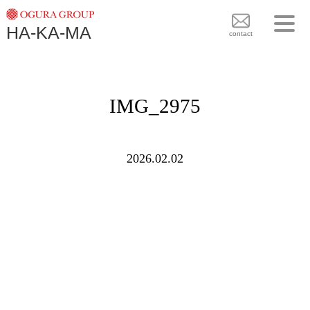
TOPICS
HA-KA-MA
袴BRAND
contact
袴COLLECTION
TOPICS
PLAN
IMG_2975
袴 BRAND
BLOG
袴 COLLECTION
SHOPS
2026.02.02
PLAN
CONTACT
BLOG
SHOPS
CONTACT