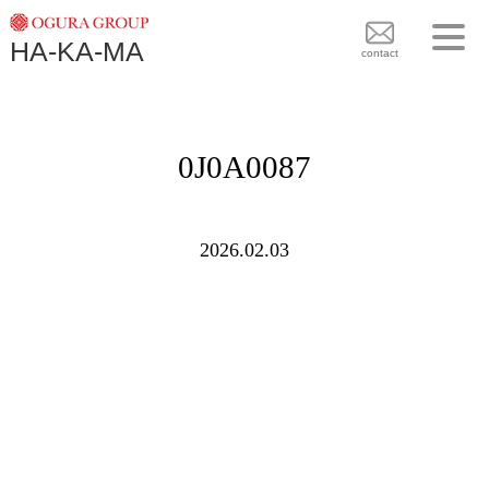
TOPICS
HA-KA-MA
袴BRAND
contact
袴COLLECTION
TOPICS
PLAN
0J0A0087
袴 BRAND
BLOG
袴 COLLECTION
SHOPS
2026.02.03
PLAN
CONTACT
BLOG
SHOPS
CONTACT