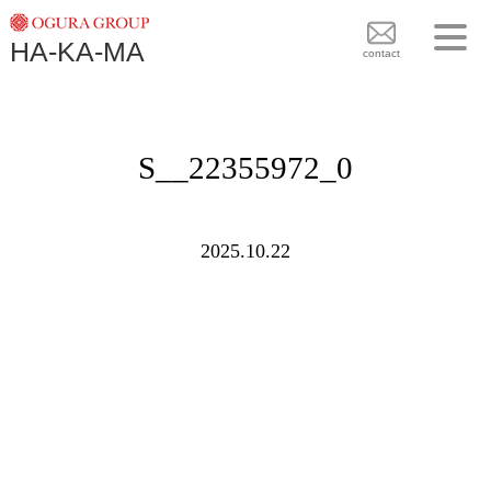
TOPICS
HA-KA-MA
袴BRAND
contact
袴COLLECTION
TOPICS
PLAN
S__22355972_0
袴 BRAND
BLOG
袴 COLLECTION
SHOPS
2025.10.22
PLAN
CONTACT
BLOG
SHOPS
CONTACT