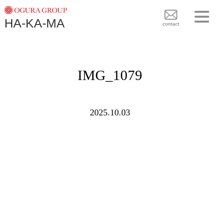
TOPICS
HA-KA-MA
袴BRAND
contact
袴COLLECTION
TOPICS
PLAN
IMG_1079
袴 BRAND
BLOG
袴 COLLECTION
SHOPS
2025.10.03
PLAN
CONTACT
BLOG
SHOPS
CONTACT