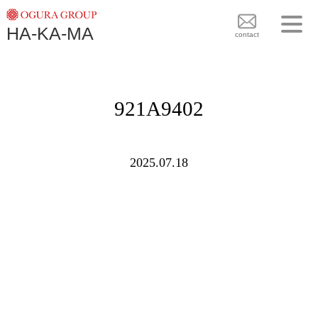
TOPICS
HA-KA-MA
袴BRAND
contact
袴COLLECTION
TOPICS
PLAN
921A9402
袴 BRAND
BLOG
袴 COLLECTION
SHOPS
2025.07.18
PLAN
CONTACT
BLOG
SHOPS
CONTACT