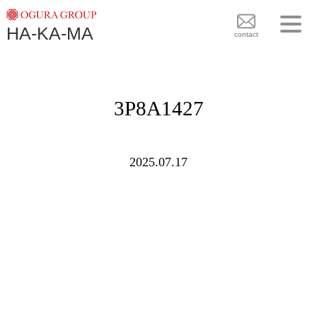
TOPICS
HA-KA-MA
袴BRAND
contact
袴COLLECTION
TOPICS
PLAN
3P8A1427
袴 BRAND
BLOG
袴 COLLECTION
SHOPS
2025.07.17
PLAN
CONTACT
BLOG
SHOPS
CONTACT