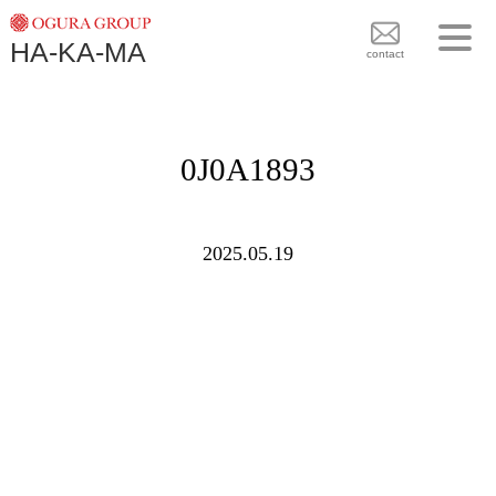
TOPICS
HA-KA-MA
袴BRAND
contact
袴COLLECTION
TOPICS
PLAN
0J0A1893
袴 BRAND
BLOG
袴 COLLECTION
SHOPS
2025.05.19
PLAN
CONTACT
BLOG
SHOPS
CONTACT