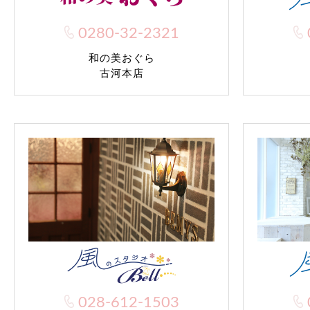
0280-32-2321
和の美おぐら
古河本店
028-612-1503