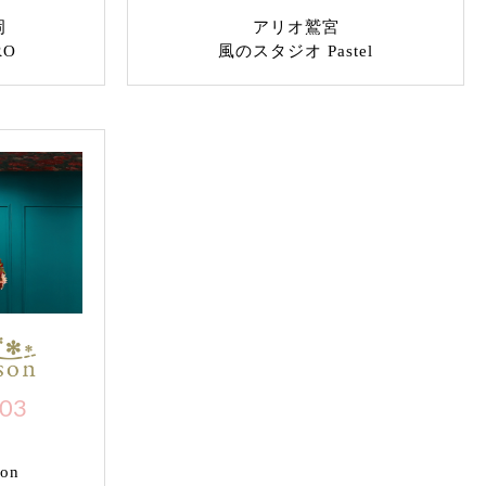
岡
アリオ鷲宮
RO
風のスタジオ Pastel
703
on