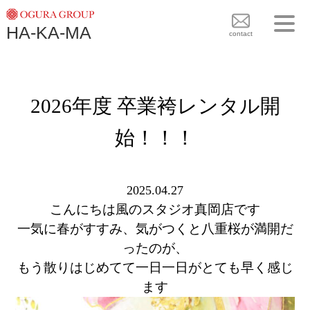
TOPICS
HA-KA-MA
袴BRAND
contact
袴COLLECTION
TOPICS
PLAN
2026年度 卒業袴レンタル開
袴 BRAND
BLOG
袴 COLLECTION
始！！！
SHOPS
PLAN
CONTACT
BLOG
2025.04.27
こんにちは風のスタジオ真岡店です
SHOPS
一気に春がすすみ、気がつくと八重桜が満開だ
CONTACT
ったのが、
もう散りはじめてて一日一日がとても早く感じ
ます