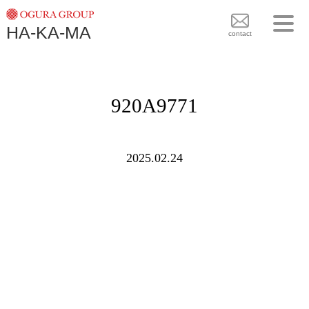
TOPICS
HA-KA-MA
袴BRAND
contact
袴COLLECTION
TOPICS
PLAN
920A9771
袴 BRAND
BLOG
袴 COLLECTION
SHOPS
2025.02.24
PLAN
CONTACT
BLOG
SHOPS
CONTACT