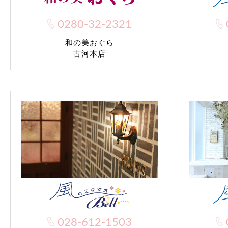
0280-32-2321
和の美おぐら
古河本店
028-612-1503