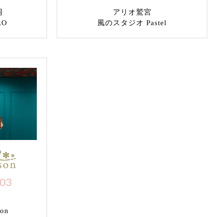
岡
アリオ鷲宮
RO
風のスタジオ Pastel
703
on