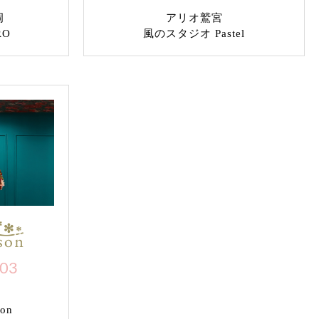
岡
アリオ鷲宮
RO
風のスタジオ Pastel
703
on