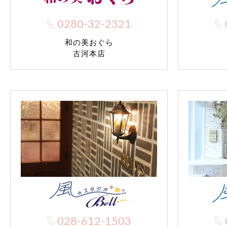
0280-32-2321
和の美おぐら
古河本店
028-612-1503