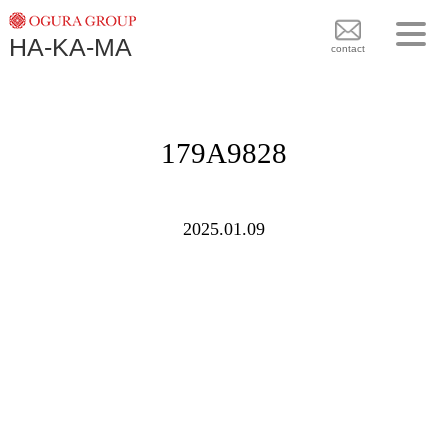
TOPICS
HA-KA-MA
袴BRAND
contact
袴COLLECTION
TOPICS
PLAN
179A9828
袴 BRAND
BLOG
袴 COLLECTION
SHOPS
2025.01.09
PLAN
CONTACT
BLOG
SHOPS
CONTACT