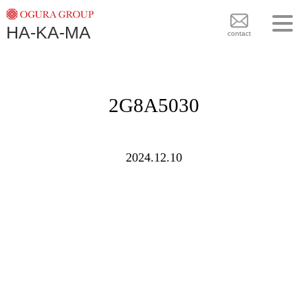
TOPICS
HA-KA-MA
袴BRAND
contact
袴COLLECTION
TOPICS
PLAN
2G8A5030
袴 BRAND
BLOG
袴 COLLECTION
SHOPS
2024.12.10
PLAN
CONTACT
BLOG
SHOPS
CONTACT