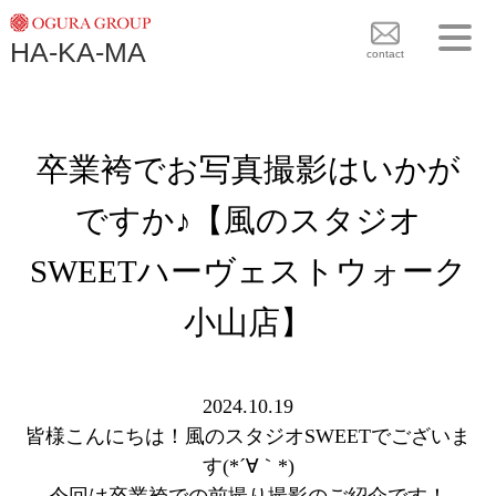
TOPICS
HA-KA-MA
袴BRAND
contact
袴COLLECTION
TOPICS
PLAN
卒業袴でお写真撮影はいかが
袴 BRAND
BLOG
袴 COLLECTION
ですか♪【風のスタジオ
SHOPS
PLAN
SWEETハーヴェストウォーク
CONTACT
BLOG
小山店】
SHOPS
CONTACT
2024.10.19
皆様こんにちは！風のスタジオSWEETでございま
す(*´∀｀*)