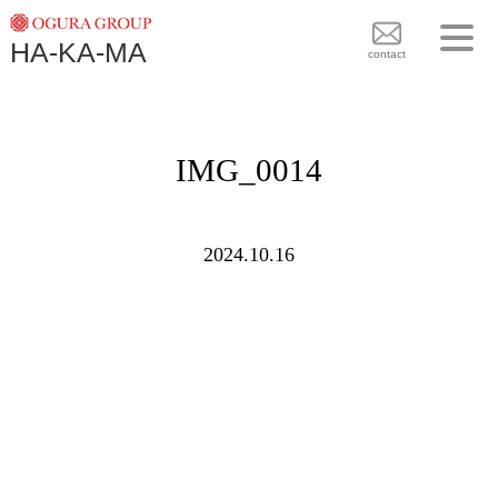
TOPICS
HA-KA-MA
袴BRAND
contact
袴COLLECTION
TOPICS
PLAN
IMG_0014
袴 BRAND
BLOG
袴 COLLECTION
SHOPS
2024.10.16
PLAN
CONTACT
BLOG
SHOPS
CONTACT