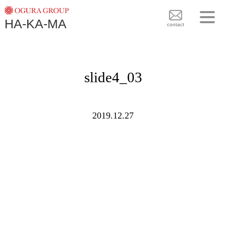
TOPICS
HA-KA-MA
袴BRAND
contact
袴COLLECTION
TOPICS
PLAN
slide4_03
袴 BRAND
BLOG
袴 COLLECTION
SHOPS
2019.12.27
PLAN
CONTACT
BLOG
SHOPS
CONTACT