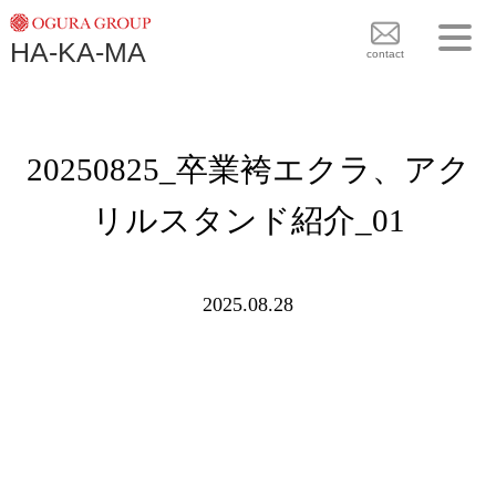
TOPICS
HA-KA-MA
袴BRAND
contact
袴COLLECTION
TOPICS
PLAN
20250825_卒業袴エクラ、アク
袴 BRAND
BLOG
袴 COLLECTION
リルスタンド紹介_01
SHOPS
PLAN
CONTACT
BLOG
2025.08.28
SHOPS
CONTACT