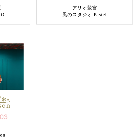
岡
アリオ鷲宮
RO
風のスタジオ Pastel
703
on