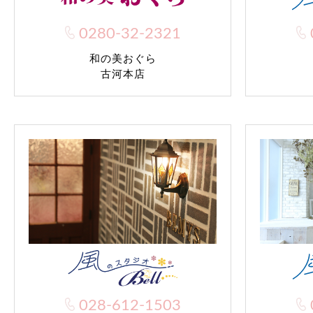
0280-32-2321
和の美おぐら
古河本店
028-612-1503