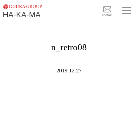
TOPICS
HA-KA-MA
袴BRAND
contact
袴COLLECTION
TOPICS
PLAN
n_retro08
袴 BRAND
BLOG
袴 COLLECTION
SHOPS
2019.12.27
PLAN
CONTACT
BLOG
SHOPS
CONTACT