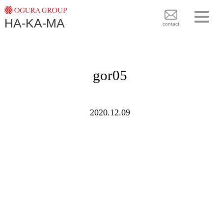
TOPICS
HA-KA-MA
袴BRAND
contact
袴COLLECTION
TOPICS
PLAN
gor05
袴 BRAND
BLOG
袴 COLLECTION
SHOPS
2020.12.09
PLAN
CONTACT
BLOG
SHOPS
CONTACT