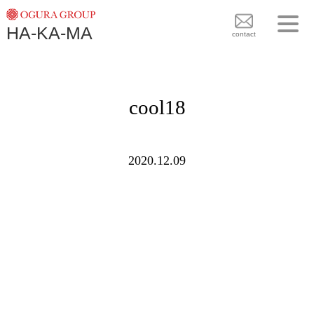
TOPICS
HA-KA-MA
袴BRAND
contact
袴COLLECTION
TOPICS
PLAN
cool18
袴 BRAND
BLOG
袴 COLLECTION
SHOPS
2020.12.09
PLAN
CONTACT
BLOG
SHOPS
CONTACT