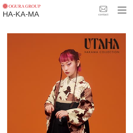
TOPICS
HA-KA-MA
袴BRAND
contact
袴COLLECTION
TOPICS
PLAN
袴 BRAND
BLOG
袴 COLLECTION
SHOPS
PLAN
CONTACT
BLOG
SHOPS
CONTACT