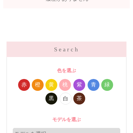
Search
色を選ぶ
赤
橙
黄
桃
紫
青
緑
黒
茶
白
モデルを選ぶ