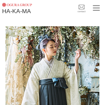
TOPICS
HA-KA-MA
袴BRAND
contact
袴COLLECTION
TOPICS
PLAN
袴 BRAND
BLOG
袴 COLLECTION
SHOPS
PLAN
CONTACT
BLOG
SHOPS
CONTACT