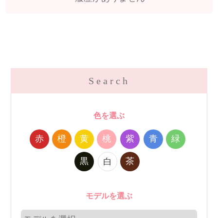
Search
色を選ぶ
赤
橙
黄
桃
紫
青
緑
黒
茶
白
モデルを選ぶ