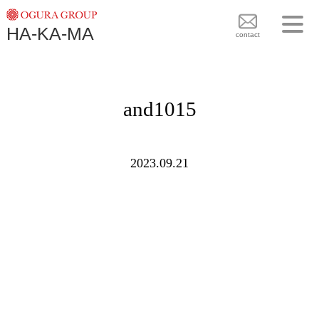
TOPICS
HA-KA-MA
袴BRAND
contact
袴COLLECTION
TOPICS
PLAN
and1015
袴 BRAND
BLOG
袴 COLLECTION
SHOPS
2023.09.21
PLAN
CONTACT
BLOG
SHOPS
CONTACT