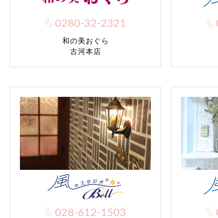
0280-32-2321
和の美おぐら
古河本店
028-612-1503