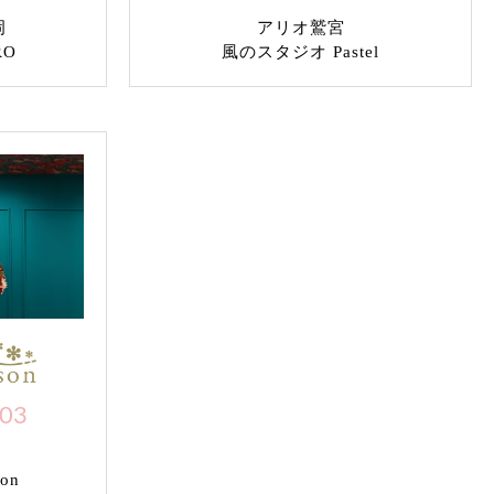
岡
アリオ鷲宮
RO
風のスタジオ Pastel
703
on