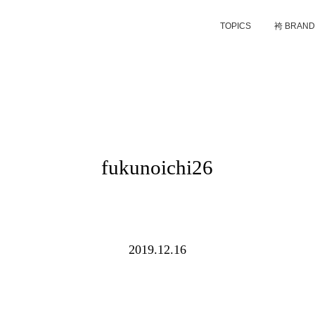
TOPICS
袴 BRAN
fukunoichi26
2019.12.16