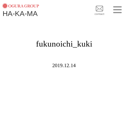
TOPICS
HA-KA-MA
袴BRAND
contact
袴COLLECTION
TOPICS
PLAN
fukunoichi_kuki
袴 BRAND
BLOG
袴 COLLECTION
SHOPS
2019.12.14
PLAN
CONTACT
BLOG
SHOPS
CONTACT